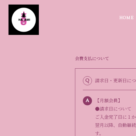
HOME
会費支払について
請求日・更新日につ
Q
【月額会員】
A
●請求日について
ご入金完了日に１か
翌月以降、自動継続
す。