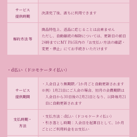
サービス
決済完了後、直ちに利用できます
提供時期
商品特性上、返品に応じることは出来ません
ただし、自動継続の解除については、更新日の前日
解約方法 等
24時までにMY PAGE内の「お支払い方法の確認・
変更・停止」にてお手続きいただけます
・d払い（ドコモケータイ払い）
・入会日より無期限／1か月ごと自動更新されます
サービス
※例）1月21日にご入会の場合、初月の会員期限は
提供期間
入会日から30日後の2月21日となり、以降毎月21
日に自動更新されます
・支払方法：d払い（ドコモケータイ払い）
支払時期・
・引き落とし時期：入会日を起算日として、1か月
方法
ごとにご利用料金をお支払い