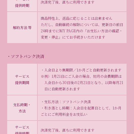
決済完了後、直ちに利用できます
提供時期
商品特性上、返品に応じることは出来ません
ただし、自動継続の解除については、更新日の前日
解約方法 等
24時までにMY PAGE内の「お支払い方法の確認・
変更・停止」にてお手続きいただけます
・ソフトバンク決済
・入会日より無期限／1か月ごと自動更新されます
サービス
※例）1月21日にご入会の場合、初月の会員期限は
提供期間
入会日から30日後の2月21日となり、以降毎月21
日に自動更新されます
・支払方法：ソフトバンク決済
支払時期・
・引き落とし時期：入会日を起算日として、1か月
方法
ごとにご利用料金をお支払い
サービス
決済完了後、直ちに利用できます
提供時期