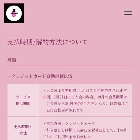
HOME
BLOG
支払時期/解約方法について
SCHEDULE
INFORMATION
月額
PROFILE
VIDEO
DISCOGRAPHY
MOVIE
・クレジットカード自動継続決済
PHOTO
Q&A
・入会日より無期限／1か月ごと自動更新されます
サービス
※例）1月21日にご入会の場合、初月の会員期限は
提供期間
入会日から30日後の2月21日となり、以降毎月21
日に自動更新されます
・支払方法：クレジットカード
支払時期・
・引き落とし時期：入会日を起算日として、1か月
会員登録
ログイン
方法
ごとにご利用料金をお支払い