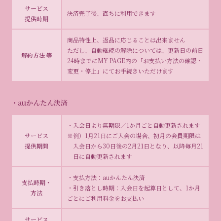
サービス
決済完了後、直ちに利用できます
提供時期
商品特性上、返品に応じることは出来ません
ただし、自動継続の解除については、更新日の前日
解約方法 等
24時までにMY PAGE内の「お支払い方法の確認・
変更・停止」にてお手続きいただけます
・auかんたん決済
・入会日より無期限／1か月ごと自動更新されます
サービス
※例）1月21日にご入会の場合、初月の会員期限は
提供期間
入会日から30日後の2月21日となり、以降毎月21
日に自動更新されます
・支払方法：auかんたん決済
支払時期・
・引き落とし時期：入会日を起算日として、1か月
方法
ごとにご利用料金をお支払い
サービス