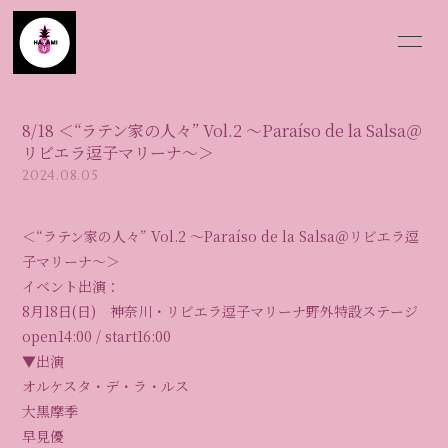
HOME
BLOG
8/18 ＜“ラテン家の⼈々” Vol.2 〜Paraíso de la Salsa＠
SCHEDULE
INFORMATION
リビエラ逗子マリーナ〜＞
2024.08.05
PROFILE
VIDEO
＜“ラテン家の⼈々” Vol.2 〜Paraíso de la Salsa＠リビエラ逗
DISCOGRAPHY
MOVIE
子マリーナ〜＞
イベント出演：
PHOTO
Q&A
8月18日(日) 神奈川・リビエラ逗子マリーナ野外特設ステージ
open14:00 / start16:00
▼出演
オルケスタ・デ・ラ・ルス
大黒摩季
会員登録
ログイン
早見優