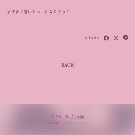
ますます暑いサマーになりそう！！
SHARE
BACK
© 早見 優 ,
Fan+Kit
Powered by Fanplus.inc